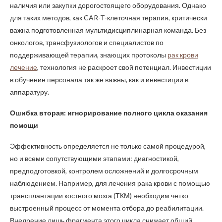
наличия или закупки дорогостоящего оборудования. Однако
для таких методов, как CAR-T-клеточная терапия, критически
важна подготовленная мультидисциплинарная команда. Без
онкологов, трансфузиологов и специалистов по
поддерживающей терапии, знающих протоколы
рак крови
лечение
, технология не раскроет свой потенциал. Инвестиции
в обучение персонала так же важны, как и инвестиции в
аппаратуру.
Ошибка вторая: игнорирование полного цикла оказания
помощи
Эффективность определяется не только самой процедурой,
но и всеми сопутствующими этапами: диагностикой,
предподготовкой, контролем осложнений и долгосрочным
наблюдением. Например, для лечения рака крови с помощью
трансплантации костного мозга (ТКМ) необходим четко
выстроенный процесс от момента отбора до реабилитации.
Внедрение лишь фрагмента этого цикла снижает общий